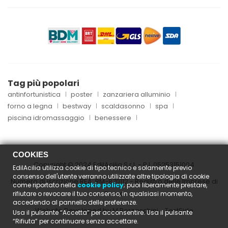
Tag più popolari
antinfortunistica
poster
zanzariera alluminio
forno a legna
bestway
scaldasonno
spa
piscina idromassaggio
benessere
COOKIES
Copyright © 2024 EdilAcilia S.r.l. - P.I.
05253151004
EdilAcilia utilizza cookie di tipo tecnico e solamente previo
consenso dell'utente verranno utilizzate altre tipologia di cookie
Numero di iscrizione REA: RM-870112 - Registro delle Imprese di
come riportato nella
cookie policy
; puoi liberamente prestare,
Roma
rifiutare o revocare il tuo consenso, in qualsiasi momento,
accedendo al pannello delle preferenze.
Website Developed by M.Borzacchini - TestSide
Usa il pulsante “Accetta” per acconsentire. Usa il pulsante
“Rifiuta” per continuare senza accettare.