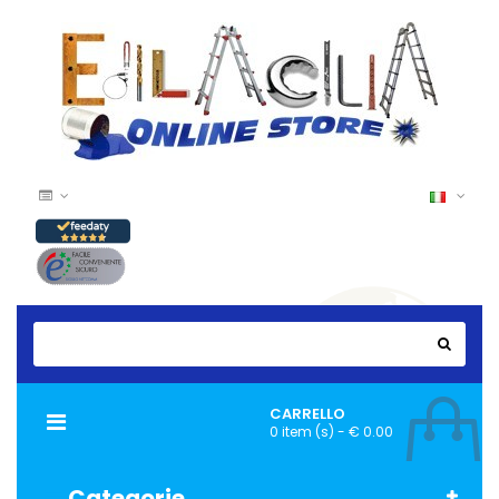
CARRELLO
Navigazione
0 item (s) - € 0.00
Toggle
Categorie