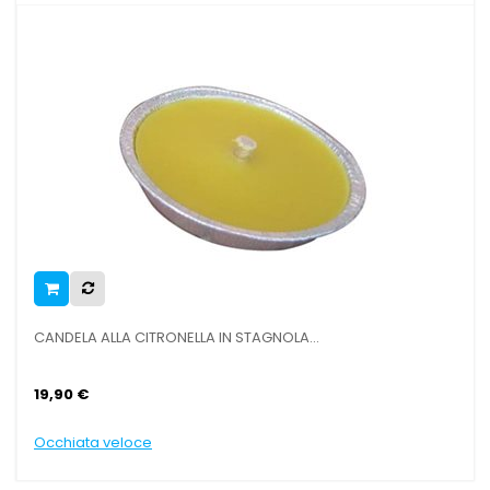
CANDELA ALLA CITRONELLA IN STAGNOLA...
CAS
19,90 €
9,9
Occhiata veloce
Occ