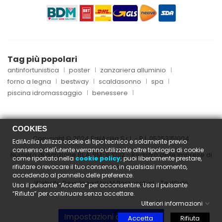
Tag più popolari
antinfortunistica
poster
zanzariera alluminio
forno a legna
bestway
scaldasonno
spa
piscina idromassaggio
benessere
COOKIES
Copyright © 2024 EdilAcilia S.r.l. - P.I.
05253151004
EdilAcilia utilizza cookie di tipo tecnico e solamente previo
consenso dell'utente verranno utilizzate altre tipologia di cookie
Numero di iscrizione REA: RM-870112 - Registro delle Imprese di
come riportato nella
cookie policy
; puoi liberamente prestare,
Roma
rifiutare o revocare il tuo consenso, in qualsiasi momento,
accedendo al pannello delle preferenze.
Website Developed by M.Borzacchini - TestSide
Usa il pulsante “Accetta” per acconsentire. Usa il pulsante
“Rifiuta” per continuare senza accettare.
Ulteriori informazioni
Impostazioni dei cookies
Accetta
Rifiuta