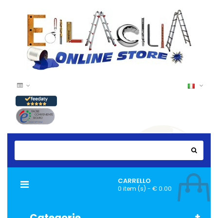
CARRELLO
Navigazione
0 item (s) - € 0.00
Toggle
Categorie