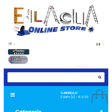
CARRELLO
Navigazione
0 item (s) - € 0.00
Toggle
Categorie