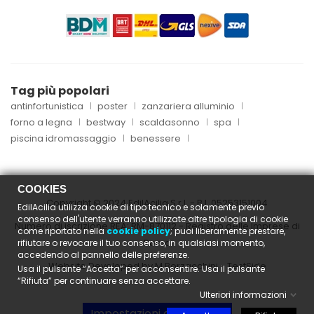
Tag più popolari
antinfortunistica
poster
zanzariera alluminio
forno a legna
bestway
scaldasonno
spa
piscina idromassaggio
benessere
COOKIES
Copyright © 2024 EdilAcilia S.r.l. - P.I.
05253151004
EdilAcilia utilizza cookie di tipo tecnico e solamente previo
consenso dell'utente verranno utilizzate altre tipologia di cookie
Numero di iscrizione REA: RM-870112 - Registro delle Imprese di
come riportato nella
cookie policy
; puoi liberamente prestare,
Roma
rifiutare o revocare il tuo consenso, in qualsiasi momento,
accedendo al pannello delle preferenze.
Website Developed by M.Borzacchini - TestSide
Usa il pulsante “Accetta” per acconsentire. Usa il pulsante
“Rifiuta” per continuare senza accettare.
Ulteriori informazioni
Impostazioni dei cookies