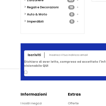
Zanzariere
43
Regali e Decorazioni
18
Auto & Moto
0
Imperdibili
5
Iscriviti
Dichiaro di aver letto, compreso ed accettato l'In
visionabile
QUI
Informazioni
Extras
I nostri negozi
Offerte