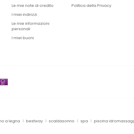
Le mie note di credito
Politica della Privacy
I miei indirizzi
Le mie informazioni
personali
I miei buoni
no a legna
bestway
scaldasonno
spa
piscina idromassag