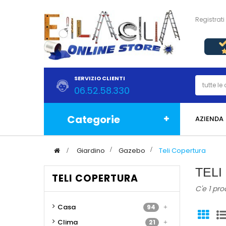
Registrati
SERVIZIO CLIENTI
06.52.58.330
Categorie
AZIENDA
>
Giardino
>
Gazebo
>
Teli Copertura
TEL
TELI COPERTURA
C'e 1 pro
Casa
94
Clima
21