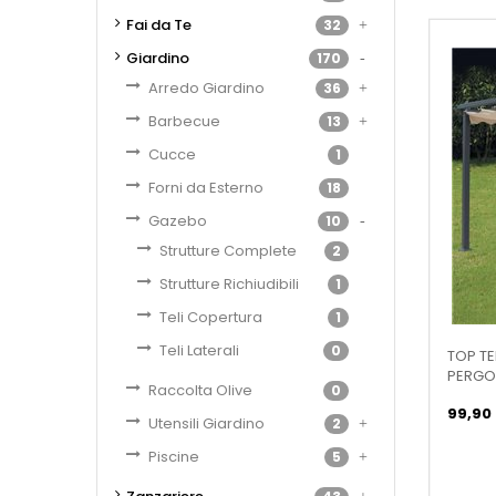
Fai da Te
32
Giardino
170
Arredo Giardino
36
Barbecue
13
Cucce
1
Forni da Esterno
18
Gazebo
10
Strutture Complete
2
Strutture Richiudibili
1
Teli Copertura
1
Teli Laterali
0
TOP T
PERGOL
Raccolta Olive
0
99,90
Utensili Giardino
2
Piscine
5