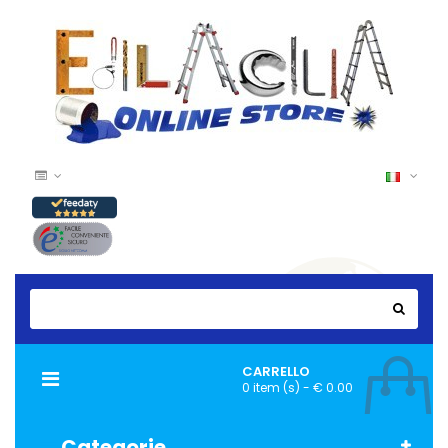
CARRELLO
Navigazione
0 item (s) - € 0.00
Toggle
Categorie