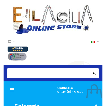
CARRELLO
Navigazione
0 item (s) - € 0.00
Toggle
Categorie