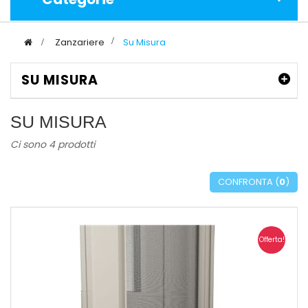
>
Zanzariere
>
Su Misura
SU MISURA
SU MISURA
Ci sono 4 prodotti
CONFRONTA (
0
)
Offerta!