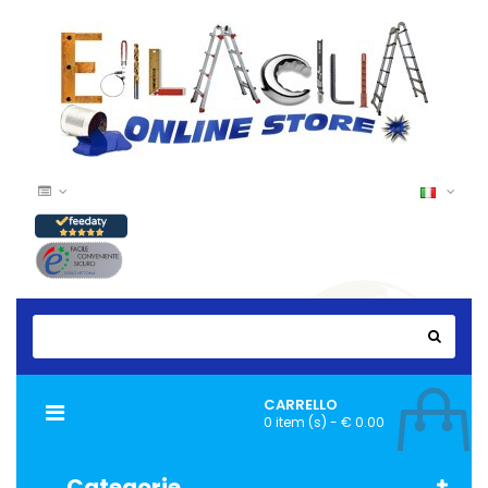
CARRELLO
Navigazione
0 item (s) - € 0.00
Toggle
Categorie