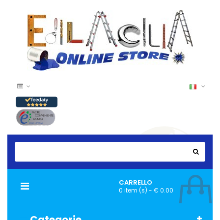
CARRELLO
Navigazione
0 item (s) - € 0.00
Toggle
Categorie