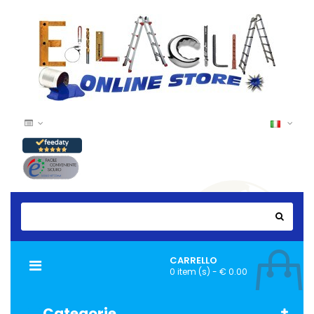
CARRELLO
Navigazione
0 item (s) - € 0.00
Toggle
Categorie