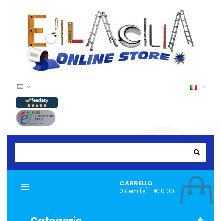
CARRELLO
Navigazione
0 item (s) - € 0.00
Toggle
Categorie