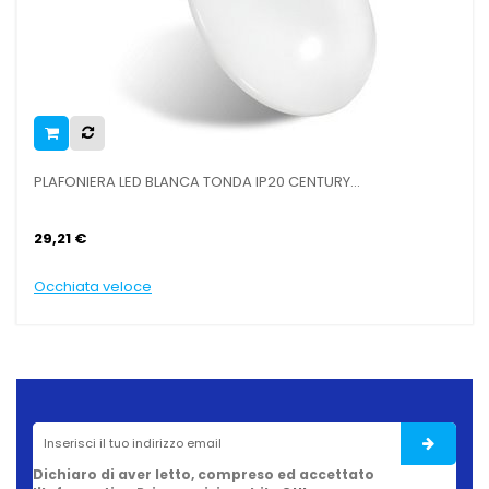
PLAFONIERA LED BLANCA TONDA IP20 CENTURY...
VEL
29,21 €
29,
Occhiata veloce
Occ
Dichiaro di aver letto, compreso ed accettato