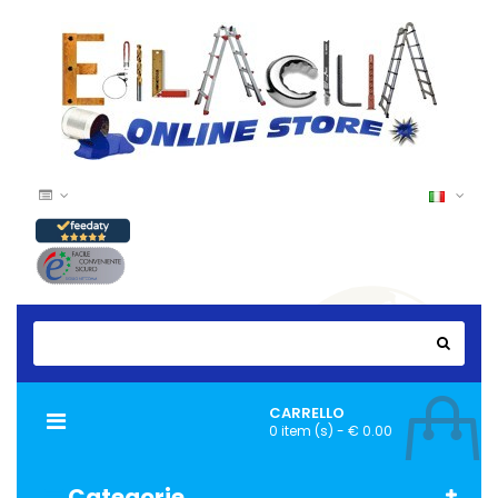
CARRELLO
Navigazione
0 item (s) - € 0.00
Toggle
Categorie