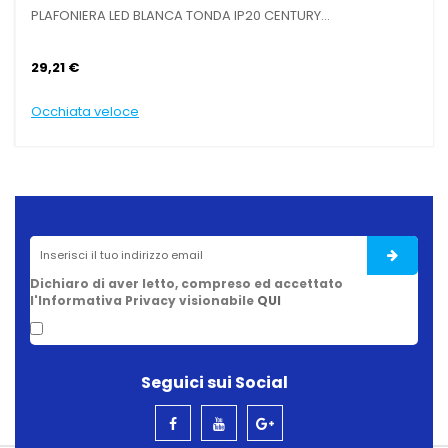
 BLANCA TONDA IP20 CENTURY...
VELA OMBREGGIANTE 
29,28 €
ce
Occhiata veloce
Dichiaro di aver letto, compreso ed accettato
l'Informativa Privacy visionabile
QUI
Seguici sui Social