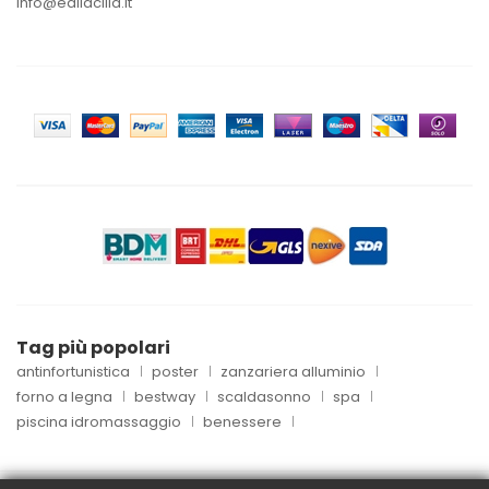
info@edilacilia.it
Tag più popolari
antinfortunistica
poster
zanzariera alluminio
forno a legna
bestway
scaldasonno
spa
piscina idromassaggio
benessere