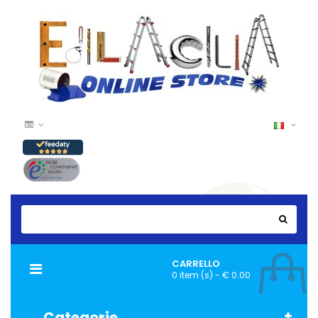
CARRELLO
Navigazione
0 item (s) - € 0.00
Toggle
Categorie