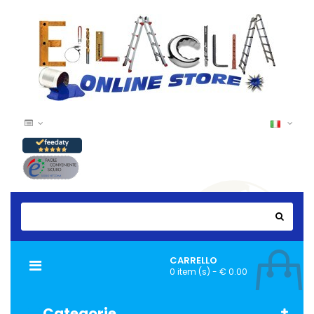
CARRELLO
Navigazione
0 item (s) - € 0.00
Toggle
Categorie