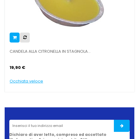
CANDELA ALLA CITRONELLA IN STAGNOLA...
CAS
19,90 €
9,9
Occhiata veloce
Occ
Dichiaro di aver letto, compreso ed accettato