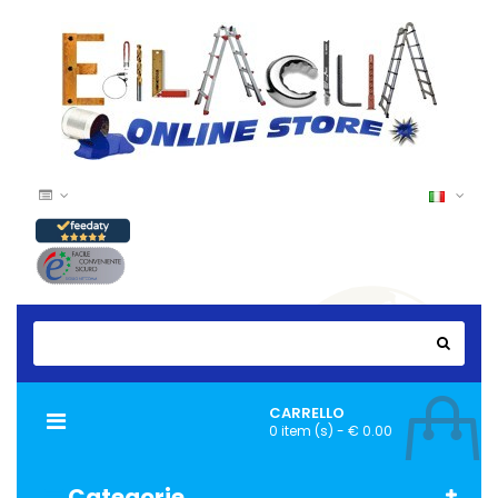
CARRELLO
Navigazione
0 item (s) - € 0.00
Toggle
Categorie