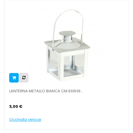
LANTERNA METALLO BIANCA CM.6X6H9...
LA
3,00 €
3,
Occhiata veloce
Oc