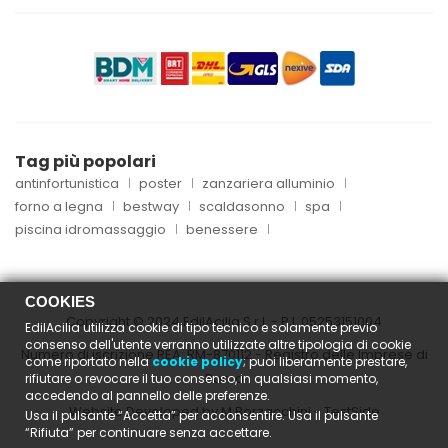
Tag più popolari
antinfortunistica
poster
zanzariera alluminio
forno a legna
bestway
scaldasonno
spa
piscina idromassaggio
benessere
COOKIES
Copyright © 2024 EdilAcilia S.r.l. - P.I.
05253151004
EdilAcilia utilizza cookie di tipo tecnico e solamente previo
consenso dell'utente verranno utilizzate altre tipologia di cookie
Numero di iscrizione REA: RM-870112 - Registro delle Imprese di
come riportato nella
cookie policy
; puoi liberamente prestare,
Roma
rifiutare o revocare il tuo consenso, in qualsiasi momento,
accedendo al pannello delle preferenze.
Website Developed by M.Borzacchini - TestSide
Usa il pulsante “Accetta” per acconsentire. Usa il pulsante
“Rifiuta” per continuare senza accettare.