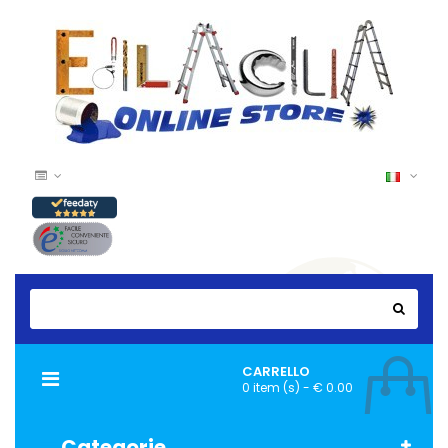
CARRELLO
Navigazione
0 item (s) - € 0.00
Toggle
Categorie