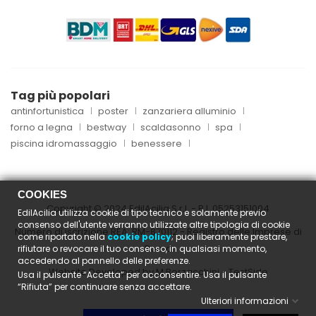
Tag più popolari
antinfortunistica
poster
zanzariera alluminio
forno a legna
bestway
scaldasonno
spa
piscina idromassaggio
benessere
COOKIES
Copyright © 2024 EdilAcilia S.r.l. - P.I.
05253151004
EdilAcilia utilizza cookie di tipo tecnico e solamente previo
consenso dell'utente verranno utilizzate altre tipologia di cookie
Numero di iscrizione REA: RM-870112 - Registro delle Imprese di
come riportato nella
cookie policy
; puoi liberamente prestare,
Roma
rifiutare o revocare il tuo consenso, in qualsiasi momento,
accedendo al pannello delle preferenze.
Website Developed by M.Borzacchini - TestSide
Usa il pulsante “Accetta” per acconsentire. Usa il pulsante
“Rifiuta” per continuare senza accettare.
Ulteriori informazioni