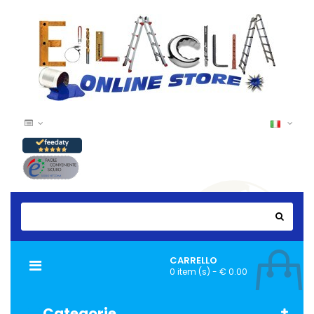
CARRELLO
Navigazione
0 item (s) - € 0.00
Toggle
Categorie