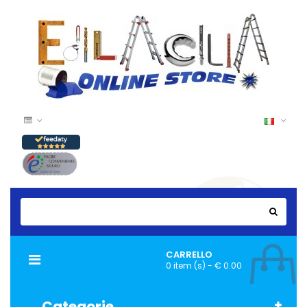
CARRELLO
Navigazione
0 item (s) - € 0.00
Toggle
Categorie