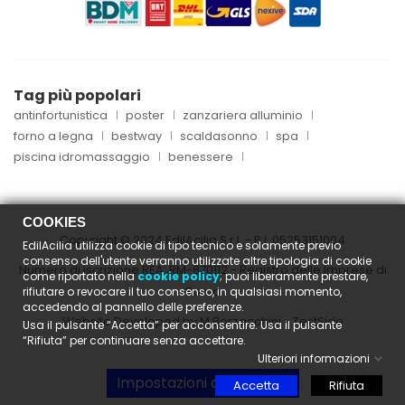
Tag più popolari
antinfortunistica
poster
zanzariera alluminio
forno a legna
bestway
scaldasonno
spa
piscina idromassaggio
benessere
COOKIES
Copyright © 2024 EdilAcilia S.r.l. - P.I.
05253151004
EdilAcilia utilizza cookie di tipo tecnico e solamente previo
consenso dell'utente verranno utilizzate altre tipologia di cookie
Numero di iscrizione REA: RM-870112 - Registro delle Imprese di
come riportato nella
cookie policy
; puoi liberamente prestare,
Roma
rifiutare o revocare il tuo consenso, in qualsiasi momento,
accedendo al pannello delle preferenze.
Website Developed by M.Borzacchini - TestSide
Usa il pulsante “Accetta” per acconsentire. Usa il pulsante
“Rifiuta” per continuare senza accettare.
Ulteriori informazioni
Impostazioni dei cookies
Accetta
Rifiuta