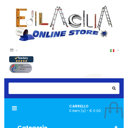
CARRELLO
Navigazione
0 item (s) - € 0.00
Toggle
Categorie