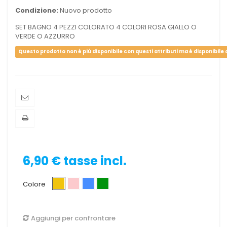
Condizione:
Nuovo prodotto
SET BAGNO 4 PEZZI COLORATO 4 COLORI ROSA GIALLO O
VERDE O AZZURRO
Questo prodotto non è più disponibile con questi attributi ma è disponibile co
6,90 €
tasse incl.
Colore
Aggiungi per confrontare