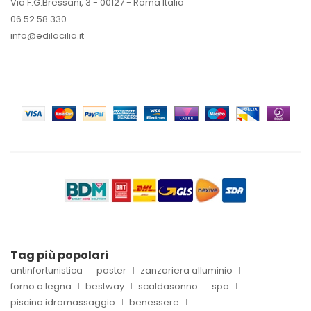
Via F.G.Bressani, 3 - 00127 - Roma Italia
06.52.58.330
info@edilacilia.it
Tag più popolari
antinfortunistica
poster
zanzariera alluminio
forno a legna
bestway
scaldasonno
spa
piscina idromassaggio
benessere