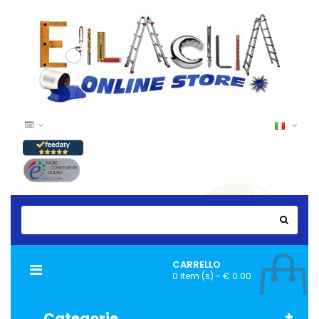
CARRELLO
Navigazione
0 item (s) - € 0.00
Toggle
Categorie