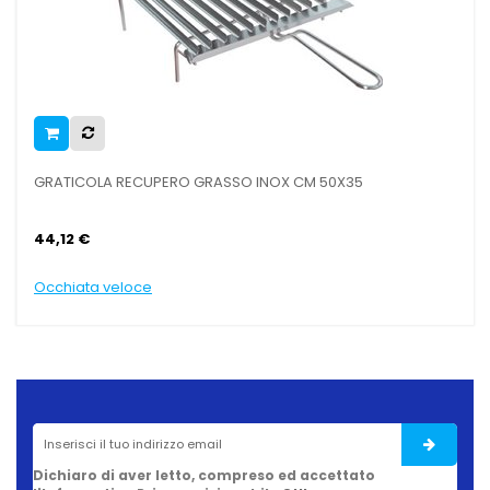
GRATICOLA RECUPERO GRASSO INOX CM 50X35
GR
44,12 €
48
Occhiata veloce
Oc
Dichiaro di aver letto, compreso ed accettato