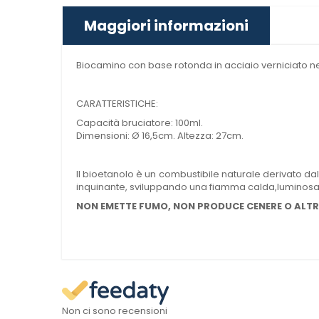
Maggiori informazioni
Biocamino con base rotonda in acciaio verniciato ne
CARATTERISTICHE:
Capacità bruciatore: 100ml.
Dimensioni: Ø 16,5cm. Altezza: 27cm.
Il bioetanolo è un combustibile naturale derivato d
inquinante, sviluppando una fiamma calda,luminosa 
NON EMETTE FUMO, NON PRODUCE CENERE O ALTRI
Non ci sono recensioni