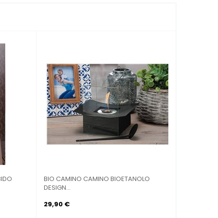
ABILE...
BESTWAY 67121 - CUSCINO GONFIABILE...
2,50 €