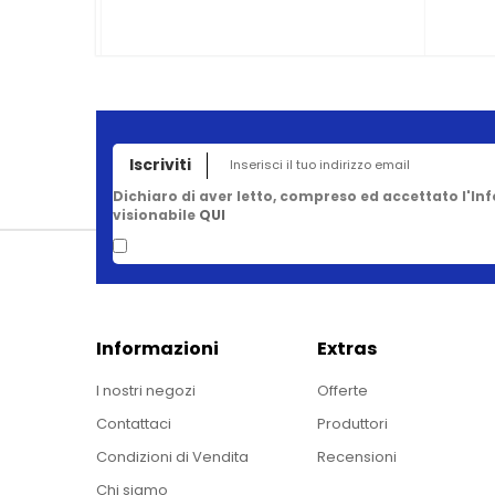
Iscriviti
Dichiaro di aver letto, compreso ed accettato l'In
visionabile
QUI
Informazioni
Extras
I nostri negozi
Offerte
Contattaci
Produttori
Condizioni di Vendita
Recensioni
Chi siamo