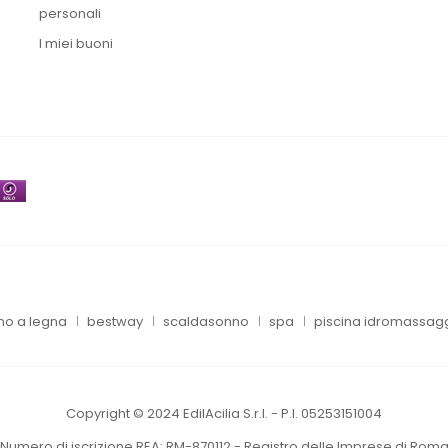
personali
I miei buoni
no a legna
bestway
scaldasonno
spa
piscina idromassag
Copyright © 2024 EdilAcilia S.r.l. - P.I.
05253151004
Numero di iscrizione REA: RM-870112 - Registro delle Imprese di Rom