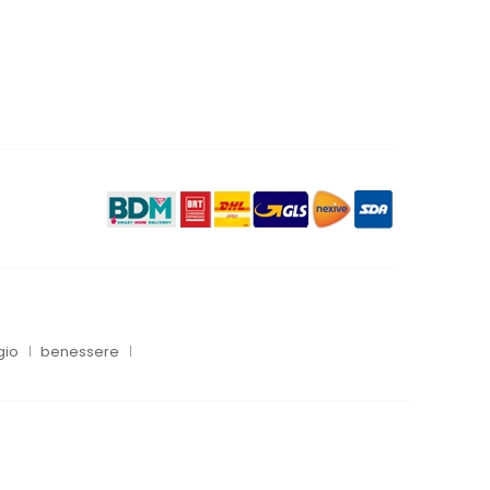
gio
benessere
a