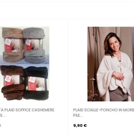
MINO CAMINO BIOETANOLO
BESTWAY 67006 - CUSCINO GONFI
.
€
1,50 €