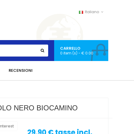
Italiano
CARRELLO
0 item (s) - € 0.00
RECENSIONI
OLO NERO BIOCAMINO
nterest
29,90 €
tasse incl.