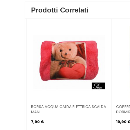
Prodotti Correlati
HEMERE
PLAID SCIALLE-PONCHO IN MORBIDO
BIO CA
PILE...
DESIGN..
9,90 €
29,90 