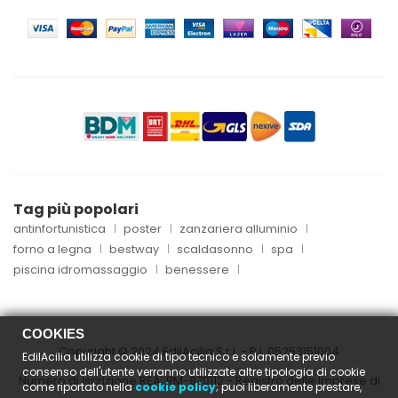
Tag più popolari
antinfortunistica
poster
zanzariera alluminio
forno a legna
bestway
scaldasonno
spa
piscina idromassaggio
benessere
COOKIES
Copyright © 2024 EdilAcilia S.r.l. - P.I.
05253151004
EdilAcilia utilizza cookie di tipo tecnico e solamente previo
consenso dell'utente verranno utilizzate altre tipologia di cookie
Numero di iscrizione REA: RM-870112 - Registro delle Imprese di
come riportato nella
cookie policy
; puoi liberamente prestare,