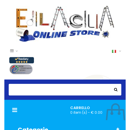
CARRELLO
Navigazione
0 item (s) - € 0.00
Toggle
Categorie