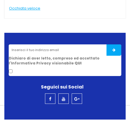
loce
Occhiata veloce
Dichiaro di aver letto, compreso ed accettato
l'Informativa Privacy visionabile
QUI
Seguici sui Social